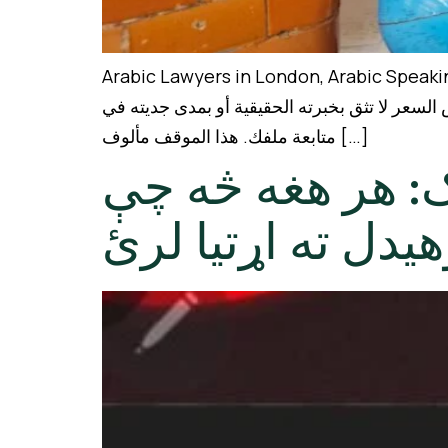
Arabic Lawyers in London, Arabic Speaking Lawyer | محامي هجرة رخيص في لندن تخيل أنك أمضيت أسابيع كامل
لندن، وفي كل مرة تصطدم بأحد احتمالين: إما مك
متابعة ملفك. هذا الموقف مألوف […]
د خاوند او مېرم
تاسو پوهیدل ته ا