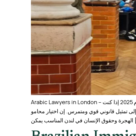
Arabic Lawyers in London – محامو الهجرة وحقوق الإنسان في لندن: دليلك القانوني الشامل للهجرة وحقوق الإنسان في المملكة المتحدة لعام 2025 إذا كنت
تواجه تحديات قانونية تتعلق بالهجرة أو تسعى إل
الهجرة وحقوق