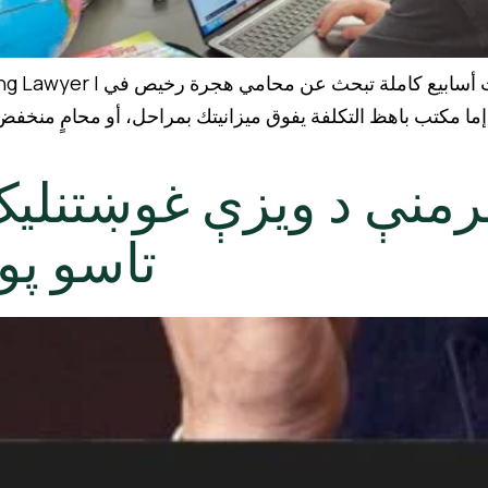
ة تبحث عن محامي هجرة رخيص في
تب باهظ التكلفة يفوق ميزانيتك بمراحل، أو محامٍ منخفض السعر
نې د ویزې غوښتنلیک: 
ړتیا لرئ