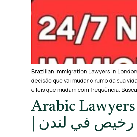
Brazilian Immigration Lawyers in Londo
decisão que vai mudar o rumo da sua vida 
e leis que mudam com frequência. Busc
Arabic Lawyers
| محامي هجرة 