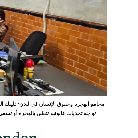
 تمثيل قانوني قوي ومتمرس. إن اختيار محامو