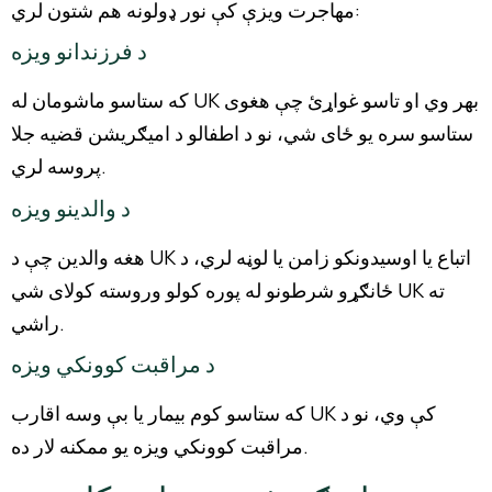
مهاجرت ویزې کې نور ډولونه هم شتون لري:
د فرزندانو ویزه
که ستاسو ماشومان له UK بهر وي او تاسو غواړئ چې هغوی
ستاسو سره یو ځای شي، نو د اطفالو د امیګریشن قضیه جلا
پروسه لري.
د والدینو ویزه
هغه والدین چې د UK اتباع یا اوسیدونکو زامن یا لوڼه لري، د
ځانګړو شرطونو له پوره کولو وروسته کولای شي UK ته
راشي.
د مراقبت کوونکي ویزه
که ستاسو کوم بیمار یا بې وسه اقارب UK کې وي، نو د
مراقبت کوونکي ویزه یو ممکنه لار ده.