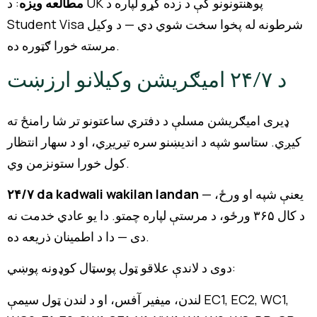
مطالعه ویزه
: د UK پوهنتونونو کې د زده کړو لپاره د
Student Visa شرطونه له پخوا سخت شوي دي — د وکیل
مرسته خورا ګټوره ده.
د ۲۴/۷ امیګریشن وکیلانو ارزښت
ډیری امیګریشن مسلې د دفتري ساعتونو تر شا رامنځ ته
کیږي. ستاسو شپه د اندیښنو سره تیریږي، او د سهار انتظار
کول خورا ستونزمن وي.
— یعنې شپه او ورځ،
۲۴/۷ da kadwali wakilan landan
د کال ۳۶۵ ورځو، د مرستې لپاره چمتو. دا یو عادي خدمت نه
دی — دا د اطمینان ذریعه ده.
دوی د لاندې علاقو ټول پوسټال کوډونه پوښي:
لندن، میفیر آفس، او د لندن ټول سیمې EC1, EC2, WC1,