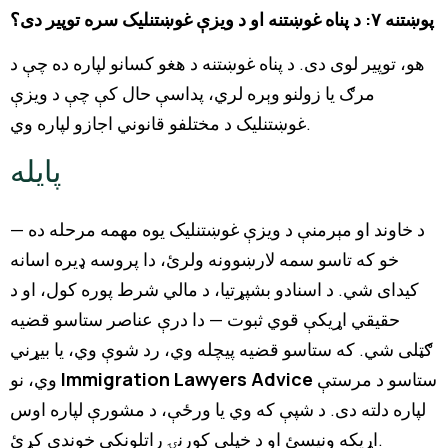
پوښتنه ۷: د پناه غوښتنه او د ویزې غوښتنلیک سره توپیر دی؟
هو، توپیر لوی دی. د پناه غوښتنه د هغو کسانو لپاره ده چې د
مرګ یا زولنو وېره لري، پداسې حال کې چې د ویزې
غوښتنلیک د مختلفو قانوني اجازو لپاره وي.
پایله
د خاوند او مېرمنې د ویزې غوښتنلیک یوه مهمه مرحله ده —
خو که تاسو سمه لارښوونه ولرئ، دا پروسه ډیره اسانه
کیدای شي. د اسنادو بشپړتیا، د مالي شرط پوره کول، او د
حقیقي اړیکې قوي ثبوت — دا درې عناصر ستاسو قضیه
ګټلی شي. که ستاسو قضیه پیچله وي، رد شوې وي، یا بیړني
ستاسو د مرستې
Immigration Lawyers Advice
وي، نو
لپاره دلته دی. د شپې که وي یا ورځې، د مشورې لپاره اوس
اړیکه ونیسئ او د خپلې کورنۍ راتلونکی خوندي کړئ.