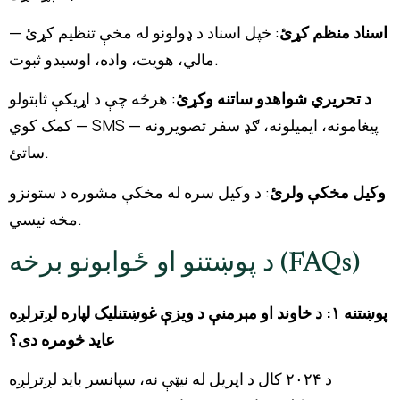
اسناد منظم کړئ
: خپل اسناد د ډولونو له مخې تنظیم کړئ —
مالي، هویت، واده، اوسیدو ثبوت.
د تحریري شواهدو ساتنه وکړئ
: هرڅه چې د اړیکې ثابتولو
کمک کوي — SMS پیغامونه، ایمیلونه، ګډ سفر تصویرونه —
ساتئ.
وکیل مخکې ولرئ
: د وکیل سره له مخکې مشوره د ستونزو
مخه نیسي.
د پوښتنو او ځوابونو برخه (FAQs)
پوښتنه ۱: د خاوند او مېرمنې د ویزې غوښتنلیک لپاره لږترلږه
عاید څومره دی؟
د ۲۰۲۴ کال د اپریل له نیټې نه، سپانسر باید لږترلږه