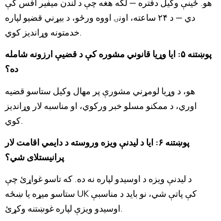
هو. ځینې وکیل دفتره — لکه هغه چې د لندن میفیر آفس کې
دي — د ۲۴ ساعته، اونۍ اووه ورځو، د بیړني قضیو لپاره
خدمتونه وړاندیز کوي.
پوښتنه ۵: ایا وړیا قانوني مشوره کې د قضیې ارزونه شامله
ده؟
هو، د وړیا لومړني مشورې پر مهال وکیل ستاسو قضیه
اوري، د ممکنو مسلو خبر ورکوي، او مناسبه لار وړاندیز
کوي.
پوښتنه ۶: ایا د لیدنې ویزه وروسته د دایمي اقامت لار
پرانیستلای شي؟
د لیدنې ویزه د اوسیدو لپاره نه ده. که تاسو غواړئ چې
ستاسو میړه یا ښځه UK کې پاتې شي، نو باید د مناسبې
اوسیدو ویزې لپاره غوښتنه وکړئ.