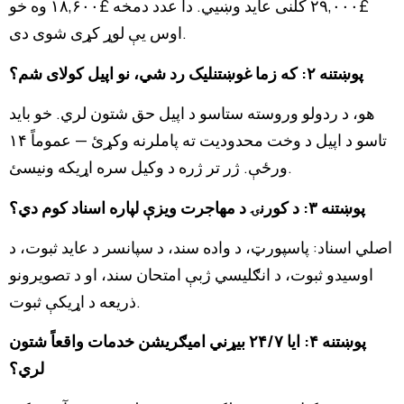
£۲۹,۰۰۰ کلنی عاید وښیي. دا عدد دمخه £۱۸,۶۰۰ وه خو
اوس یې لوړ کړی شوی دی.
پوښتنه ۲: که زما غوښتنلیک رد شي، نو اپیل کولای شم؟
هو، د ردولو وروسته ستاسو د اپیل حق شتون لري. خو باید
تاسو د اپیل د وخت محدودیت ته پاملرنه وکړئ — عموماً ۱۴
ورځې. ژر تر ژره د وکیل سره اړیکه ونیسئ.
پوښتنه ۳: د کورنۍ د مهاجرت ویزې لپاره اسناد کوم دي؟
اصلي اسناد: پاسپورټ، د واده سند، د سپانسر د عاید ثبوت، د
اوسیدو ثبوت، د انګلیسي ژبې امتحان سند، او د تصویرونو
ذریعه د اړیکې ثبوت.
پوښتنه ۴: ایا ۲۴/۷ بیړني امیګریشن خدمات واقعاً شتون
لري؟