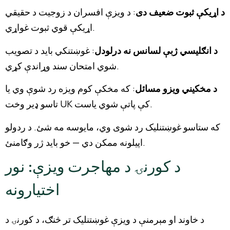
د اړیکې ثبوت ضعیف دی
: د ویزې افسران د زوجیت د حقیقي
اړیکې قوي ثبوت غواړي.
د انګلیسي ژبې لسانس نه درلودل
: غوښتنکي باید د تصویب
شوي امتحان سند وړاندې کړي.
د مخکیني ویزو مسائل
: که مخکې کوم ویزه رد شوې وي یا
تاسو ډیر وخت UK کې پاتې شوي یاست.
که ستاسو غوښتنلیک رد شوی وي، مایوسه مه شئ. د ردولو
اپیلونه ممکن دي — خو باید ژر وګامنئ.
د کورنۍ د مهاجرت ویزې: نور
اختیارونه
د خاوند او مېرمنې د ویزې غوښتنلیک تر څنګ، د کورنۍ د