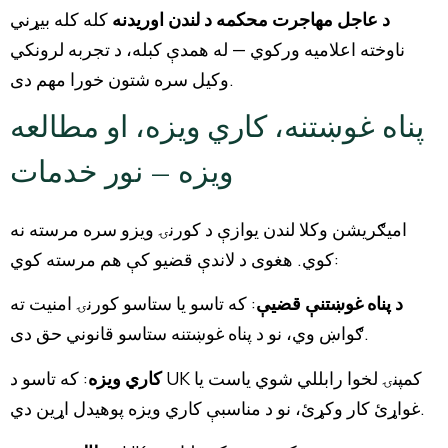
د عاجل مهاجرت محکمه د لندن اوریدنه
کله کله بیړني
ناوخته اعلامیه ورکوي — له همدې کبله، د تجربه لرونکي
وکیل سره شتون خورا مهم دی.
پناه غوښتنه، کاري ویزه، او مطالعه
ویزه — نور خدمات
امیګریشن وکلا لندن یوازې د کورنۍ ویزو سره مرسته نه
کوي. هغوی د لاندې قضیو کې هم مرسته کوي:
د پناه غوښتنې قضیې
: که تاسو یا ستاسو کورنۍ امنیت ته
ګواښ وي، نو د پناه غوښتنه ستاسو قانوني حق دی.
کاري ویزه
: که تاسو د UK کمپنۍ لخوا رابللي شوي یاست یا
غواړئ کار وکړئ، نو د مناسبې کاري ویزه پوهیدل اړین دي.