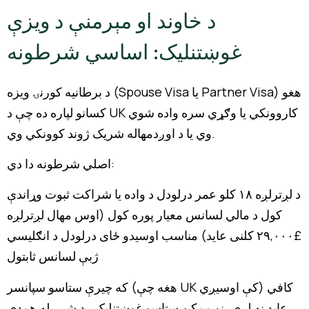
د خاوند او مېرمنې د ویزې
غوښتنلیک: اساسي شرطونه
د برطانیه کورنۍ ویزه (Spouse Visa یا Partner Visa) هغو
کسانو لپاره ده چې د UK کاروونکي یا وګړي سره واده شوي
وي یا د اوږدمهاله شریک ژوند کوونکي وي.
اصلي شرطونه دا دي:
د لږترلږه ۱۸ کلو عمر درلودل د واده یا شراکت ثبوت وړاندې
کول د مالي لسانس معیار پوره کول (اوس مهال لږترلږه
£۲۹,۰۰۰ کلنی عاید) مناسب اوسیدو ځای درلودل د انګلیسي
ژبې لسانس ثابتول
که چیرې ستاسو سپانسر (هغه چې UK کې اوسیږي) کافي
عاید نه لري، نو ممکن ستاسو غوښتنلیک رد شي. له همدې