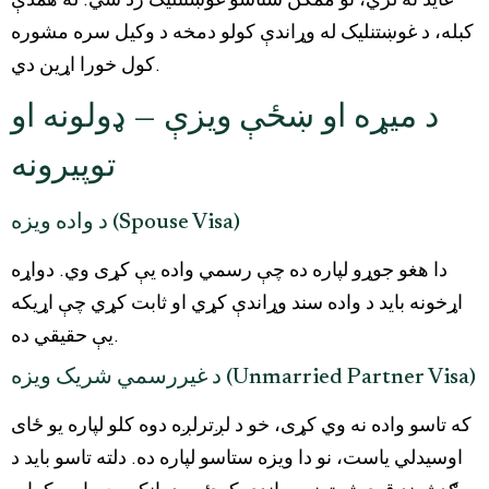
کبله، د غوښتنلیک له وړاندې کولو دمخه د وکیل سره مشوره
کول خورا اړین دي.
د میړه او ښځې ویزې — ډولونه او
توپیرونه
د واده ویزه (Spouse Visa)
دا هغو جوړو لپاره ده چې رسمي واده یې کړی وي. دواړه
اړخونه باید د واده سند وړاندې کړي او ثابت کړي چې اړیکه
یې حقیقي ده.
د غیررسمي شریک ویزه (Unmarried Partner Visa)
که تاسو واده نه وي کړی، خو د لږترلږه دوه کلو لپاره یو ځای
اوسیدلي یاست، نو دا ویزه ستاسو لپاره ده. دلته تاسو باید د