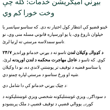
بیړني امیګریشن خدمات: کله چې
وخت خورا کم وي
ځینو قضیو کې انتظار کول اختیار نه دی. که ستاسو سپانسر یا
خپلوان ناروغ وي، یا یو اورسپاره قانوني مسله منی وي، نو
تاسو سمدلاسه مرستې ته اړتیا لرئ.
۲۴/۷ د کډوالۍ وکیلان لندن
تاسو ته د بیړني خدماتو وړاندیز
کوي. که تاسو د
عاجل مهاجرت محکمه د لندن اوریدنه
لرئ،
یا ستاسو قضیه د توقیف تر پوښتنې لاندې ده، نو دا وکیلان
شپه او ورځ ستاسو د مرستې لپاره چمتو دي.
د چټک بیړني خدماتو کې دا شامل دي:
د سوداګرۍ ویزې غوښتنلیکونه شخصي ویزې غوښتنلیکونه د
کورنۍ یووالي قضیې د توقیف قضیې د ملک پریښودو