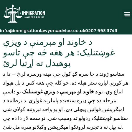
info@immigrationlawyersadvice.co.uk
0207 998 3743
د خاوند او مېرمنې د ویزې
غوښتنلیک: هر هغه څه چې تاسو
پوهیدل ته اړتیا لرئ
ستاسو ژوند د چا سره ګډ کول چې مینه ورسره لرئ — دا د
هر کورنۍ لپاره ستر هیله ده. خو کله چې هغه کس د بل هیواد
اتباع وي، نو
د خاوند او مېرمنې د ویزې غوښتنلیک
یو داسې
مرحله ده چې ډیره سنجیده پاملرنه غواړي. د برطانیه د
امیګریشن قوانین پیچلي دي، او یو واحد تېروتنه کولای شي
ستاسو غوښتنلیک ردولو ته وسبب شي. نو سمه لار دا ده چې
له پیل نه د تجربه لرونکو امیګریشن وکیلانو سره مل شئ.