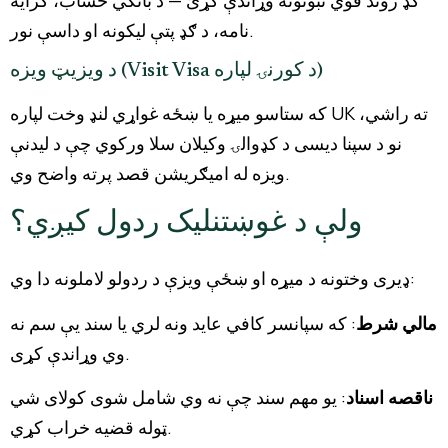
ګډ ژوند قوي ثبوتونه وړاندې کړئ — د بانکي حساب، کرایه
نامه، د ګډ پتې لیکونه او داسې نور.
د ویزیټ ویزه (Visit Visa د کورنۍ لپاره)
که ستاسو میړه یا ښځه غواړي لنډ وخت لپاره UK ته راشي،
نو د سپنا دیسی د کډوالۍ وکیلان سلا ورکوي چې د لیدنې
ویزه له امیګریشن قصد پرته واضح وي.
ولې د غوښتنلیک ردول کیږي؟
ډیری وختونه د میړه او ښځې ویزې د ردولو لاملونه دا وي:
مالي شرط
: که سپانسر کافي عاید ونه لري یا سند یې سم نه
وي وړاندې کړی.
ناقصه اسناد
: یو مهم سند چې نه وي شامل شوی کولای شي
ټوله قضیه خراب کړي.