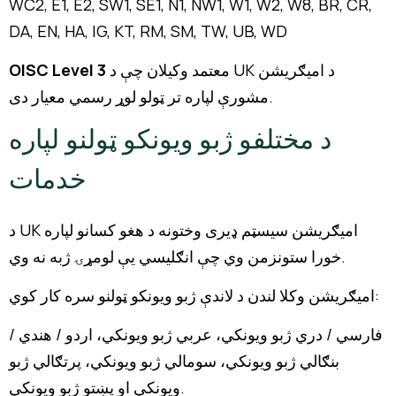
WC2, E1, E2, SW1, SE1, N1, NW1, W1, W2, W8, BR, CR,
DA, EN, HA, IG, KT, RM, SM, TW, UB, WD
معتمد وکیلان چې د UK د امیګریشن
OISC Level 3
مشورې لپاره تر ټولو لوړ رسمي معیار دی.
د مختلفو ژبو ویونکو ټولنو لپاره
خدمات
د UK امیګریشن سیسټم ډیری وختونه د هغو کسانو لپاره
خورا ستونزمن وي چې انګلیسي یې لومړۍ ژبه نه وي.
امیګریشن وکلا لندن د لاندې ژبو ویونکو ټولنو سره کار کوي:
فارسي / دري ژبو ویونکي، عربي ژبو ویونکي، اردو / هندي /
بنګالي ژبو ویونکي، سومالي ژبو ویونکي، پرتګالي ژبو
ویونکي او پښتو ژبو ویونکي.