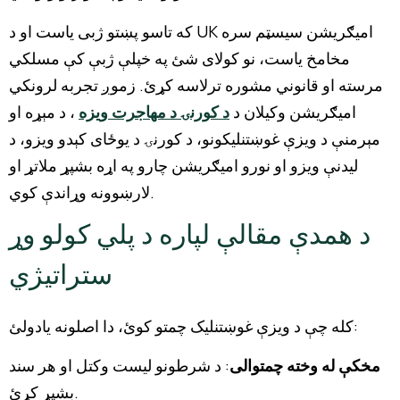
که تاسو پښتو ژبی یاست او د UK امیګریشن سیسټم سره
مخامخ یاست، نو کولای شئ په خپلې ژبې کې مسلکي
مرسته او قانوني مشوره ترلاسه کړئ. زموږ تجربه لرونکي
امیګریشن وکیلان د
د کورنۍ د مهاجرت ویزه
، د مېړه او
مېرمنې د ویزې غوښتنلیکونو، د کورنۍ د یوځای کېدو ویزو، د
لیدنې ویزو او نورو امیګریشن چارو په اړه بشپړ ملاتړ او
لارښوونه وړاندې کوي.
د همدې مقالې لپاره د پلي کولو وړ
ستراتیژي
کله چې د ویزې غوښتنلیک چمتو کوئ، دا اصلونه یادولئ:
مخکې له وخته چمتوالی
: د شرطونو لیست وکتل او هر سند
بشپړ کړئ.