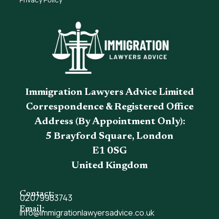
Immigration Lawyers Advice Limited
Correspondence & Registered Office
Address (By Appointment Only):
5 Brayford Square, London
E1 0SG
United Kingdom
Contact:
02079983743
Email:
info@immigrationlawyersadvice.co.uk