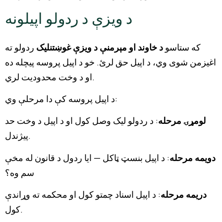
د ویزې د ردولو اپیلونه
که ستاسو
د خاوند او مېرمنې د ویزې غوښتنلیک
ردولو ته
اغیزمن شوی وي، د اپیل حق لرئ. خو د اپیل پروسه پیچله ده
او د وخت محدودیت لري.
د اپیل پروسه کې دا مرحلې وي:
لومړۍ مرحله
: د ردولو لیک وصل کول او د اپیل د وخت حد
پیژندل.
دویمه مرحله
: د اپیل بنسټ ټاکل — ایا ردول د قانون له مخې
سم وه؟
دریمه مرحله
: د اپیل اسناد چمتو کول او محکمه ته وړاندې
کول.