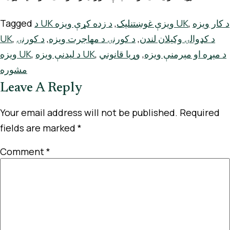
د کار ویزه
,
د زده کړې ویزه UK
د UK ویزې غوښتنلیک
,
Tagged
د کډوالۍ وکیلان لندن
,
د کورنۍ د مهاجرت ویزه
,
د کورنۍ
,
UK
د مېړه او مېرمنې ویزه
,
وړیا قانوني
,
د لیدنې ویزه UK
,
ویزه UK
مشوره
Leave A Reply
Your email address will not be published.
Required
fields are marked
*
Comment
*