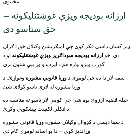
مخنیوی
ارزانه بودیجه ویزې غوښتنلیکونه —
حق ستاسو دی
ډیر کسان داسې فکر کوي چې امیګریشن وکیلان خورا ګران
دي. خو
ارزانه بودیجه سوداګریز ویزې غوښتنلیکونه
او د
کورنۍ ویزو لپاره هم د لیږدیدو وړ بیې شتون لري.
سمه لار دا ده چې لومړی د
وړیا قانوني مشوره
وغواړئ. د
وړیا مشوره له لارې تاسو کولای شئ:
خپله قضیه ارزوئ پوه شئ چې کومې لار تاسو ته مناسبه ده
د اټکلي لګښت پیشګویي وکړئ
د سپنا دیسی د کډوالۍ وکیلان مشوره وړیا قانوني مشوره
وړاندیز کوي — دا یو اسانه لومړی ګام دی.